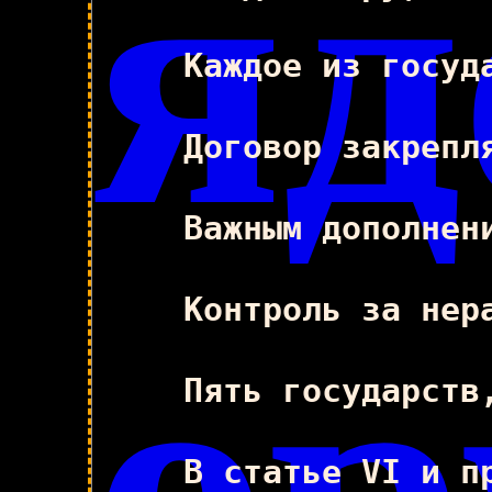
яд
Каждое из госуд
Договор закрепл
Важным дополнен
Контроль за нер
ор
Пять государств
В статье VI и п