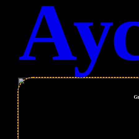
Ау
Gr