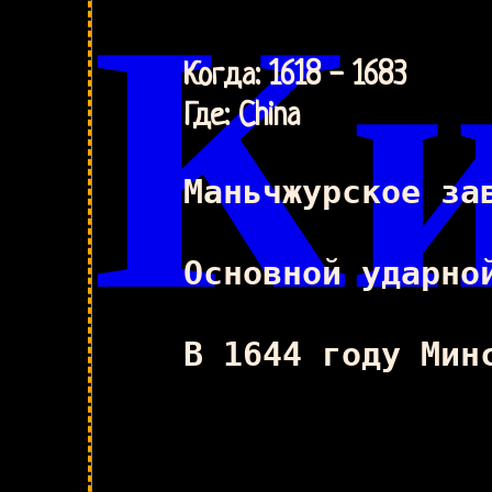
К
Когда: 1618 - 1683
Где: China
Маньчжурское за
Основной ударно
В 1644 году Мин