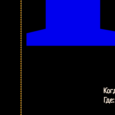
Ког
Где