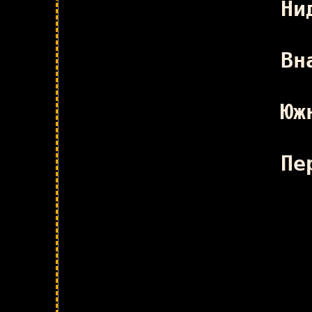
Ни
Вн
Юж
Пе