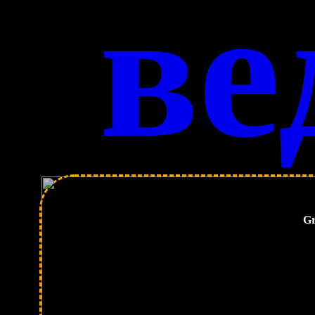
ве
Gr