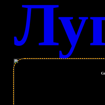
Лу
Gr