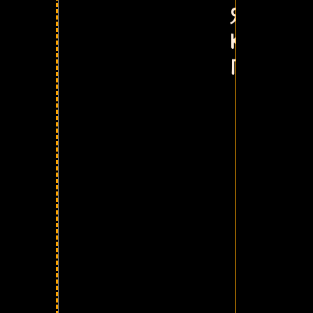
Язык: RU,
Когда: 26
Где: Indus 