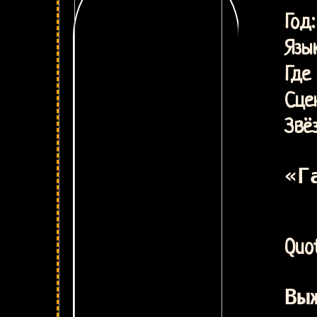
Г
Язык
Где 
Сце
Звё
«Г
Quot
Вы