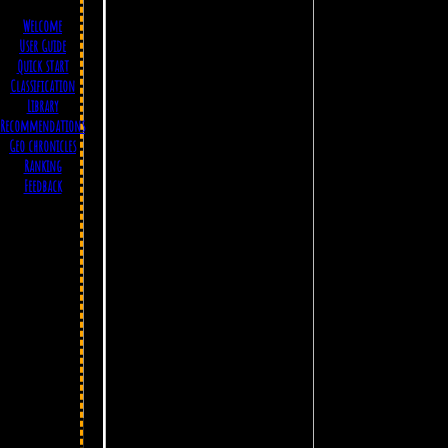
Welcome
User Guide
Quick start
Classification
Library
Йе
Recommendations
Geo chronicles
Ranking
Feedback