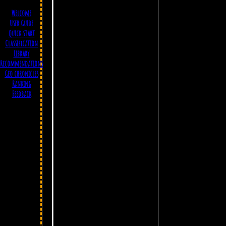
Welcome
User Guide
Quick start
Classification
Library
Recommendations
Geo chronicles
Ranking
Feedback