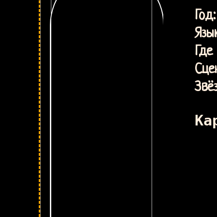
см
Г
Язык
Где 
Сце
Звё
Ка