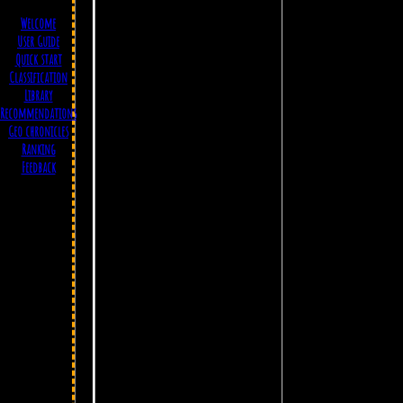
Welcome
User Guide
Quick start
Classification
Library
Recommendations
Geo chronicles
Ranking
Feedback