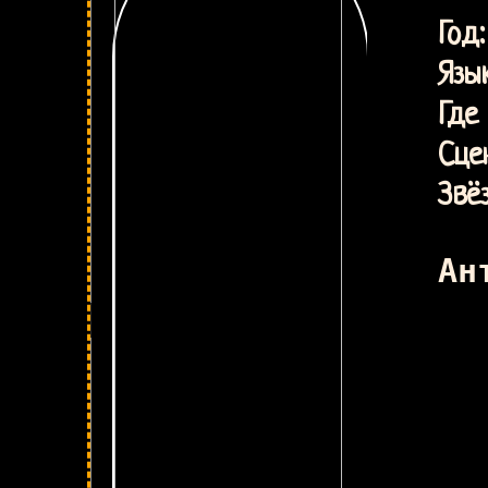
Фр
Г
Язык
Где 
Сце
Звё
Ан