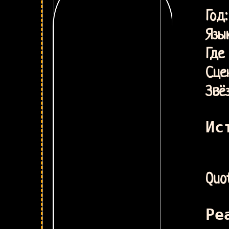
Дэ
Г
Язык
Где
Сце
Звё
Ис
Quot
Ре