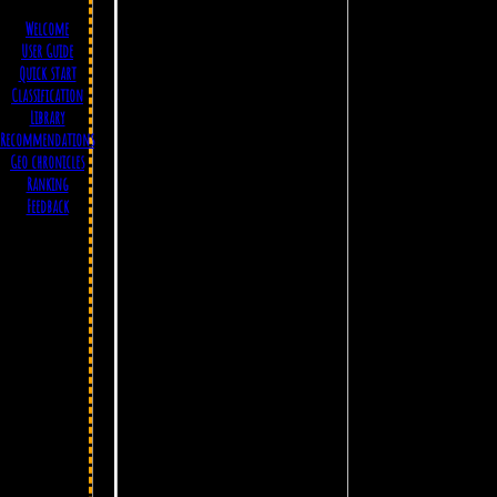
Welcome
User Guide
Quick start
Classification
Library
Recommendations
Geo chronicles
Ranking
Feedback