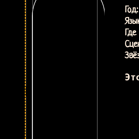
Ис
Г
Язык
Где 
Сце
Звё
Эт