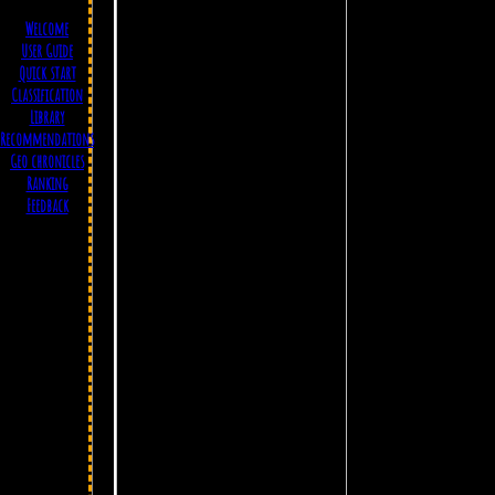
Welcome
User Guide
Quick start
Classification
Library
Recommendations
Geo chronicles
Ranking
Feedback