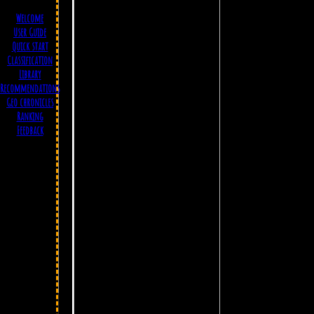
Welcome
User Guide
Quick start
Classification
Library
Ле
Recommendations
Geo chronicles
Ranking
Feedback