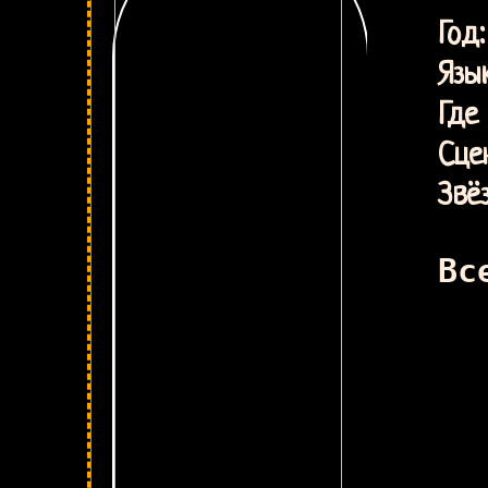
и
Г
Язык
Где 
Сце
Звё
Вс