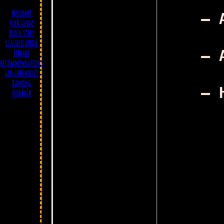
Welcome
– 
User Guide
Quick start
Classification
– 
Library
Л
Recommendations
Geo chronicles
Ranking
– 
Feedback