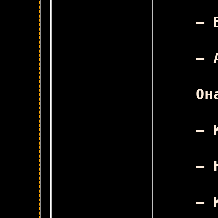
– 
– 
Он
– 
В
– 
– 