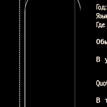
К
Г
Язык
Где 
Об
В 
Quot
В 