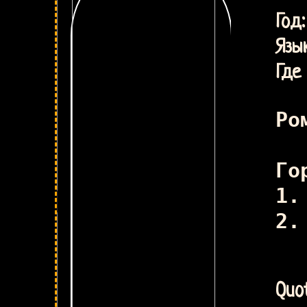
Н
Г
Язык
Где 
Ро
Го
1.
2.
Quot