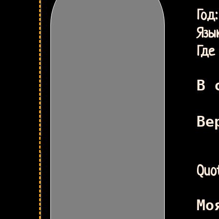
В
Г
Язык
Где 
В 
Ве
Quot
Мо