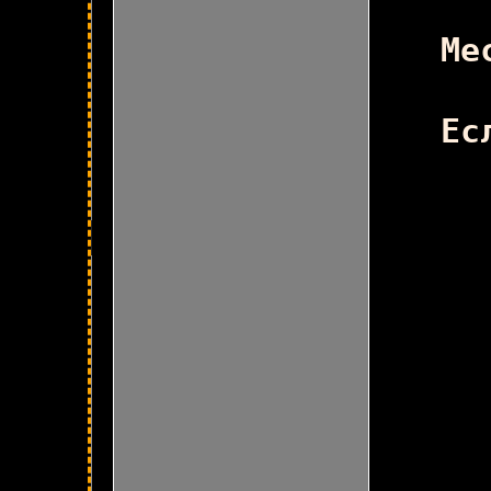
Ко
Ме
Ес
П