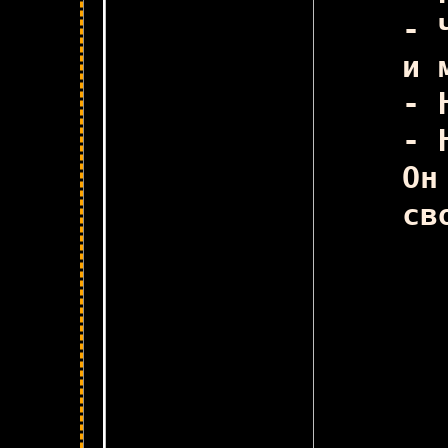
- 
и 
- 
- 
Он
св