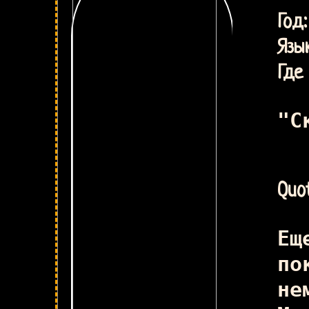
ёж
Г
Язык
Где 
"С
Quot
Ещ
по
не