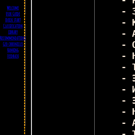
- 
Welcome
- 
User Guide
Quick start
- 
Classification
- 
Library
Ко
Recommendations
- 
Geo chronicles
Ranking
- 
Feedback
- 
- 
- 
- 
- 
- 
- 