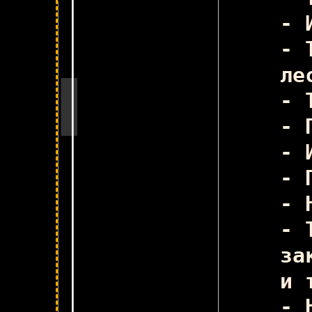
- 
Ск
- 
ле
- 
- 
- 
- 
- 
- 
за
и 
- 