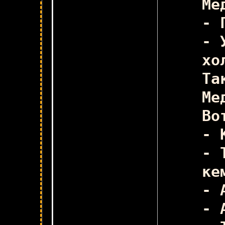
Ме
- 
- 
хо
Та
Ме
Во
- 
ме
- 
кем
- 
- 