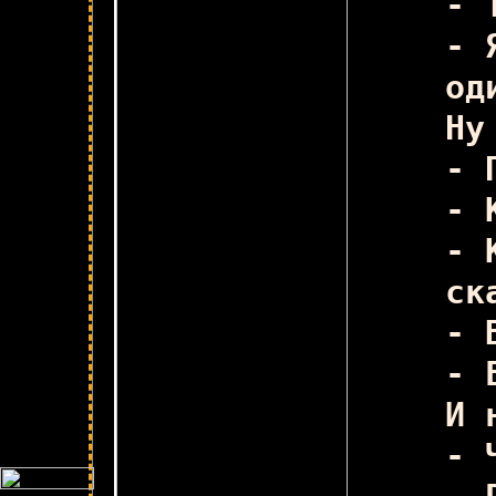
- 
- 
оди
Ну
- 
- 
Се
- 
ск
- 
- 
И 
- Ч