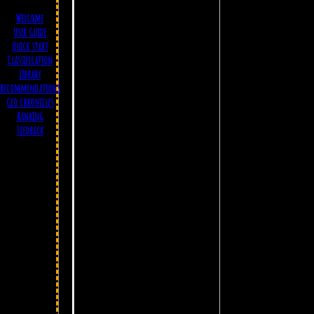
Welcome
User Guide
Quick start
Classification
Library
Recommendations
Geo chronicles
Ranking
Feedback