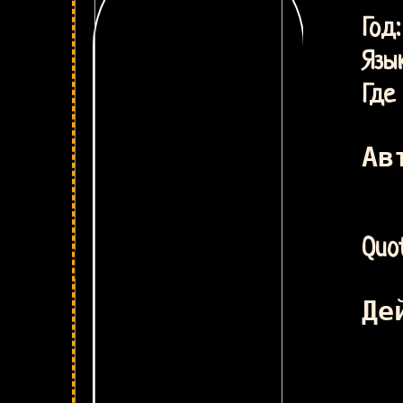
То
Г
Язык
Где 
Ав
Quot
Де