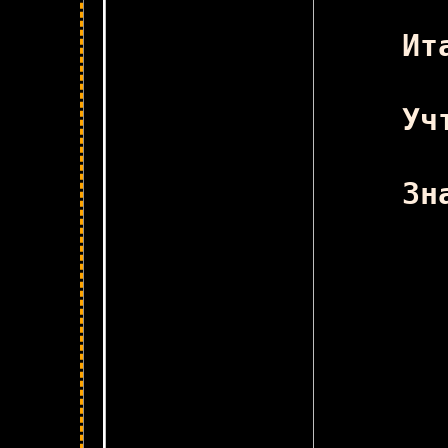
пр
Ит
Уч
Зн
Ча