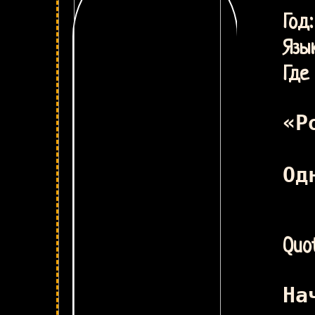
Г
Язык
Где 
«Р
Од
Quot
На