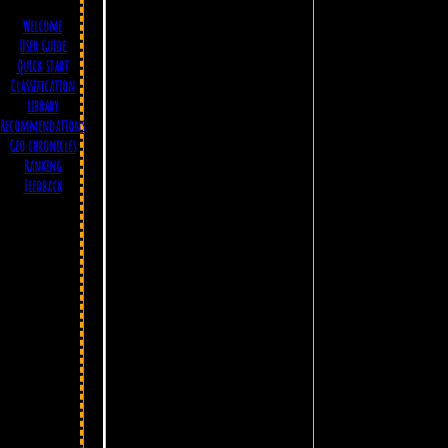
Welcome
User Guide
Quick start
Classification
Library
Ск
Recommendations
Geo chronicles
Ranking
Feedback