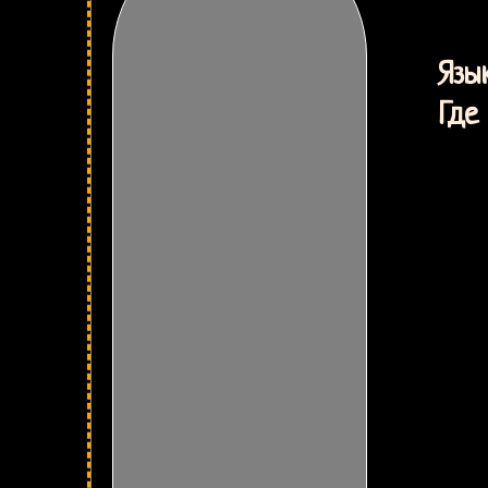
Ц
Язык
Где 