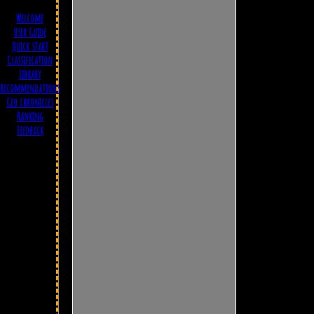
Welcome
User Guide
Quick start
Classification
Library
е
Recommendations
Geo chronicles
Ranking
Feedback