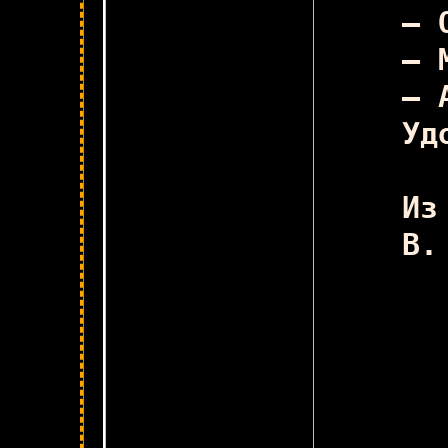
В
— 
— 
— 
Уд
Из
В.