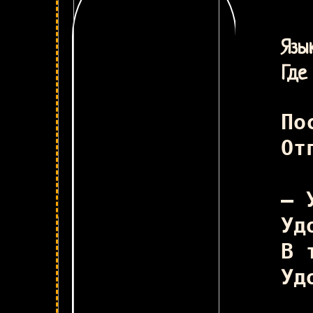
Яс
Язык
Где 
По
От
— 
Уд
В 
Уд