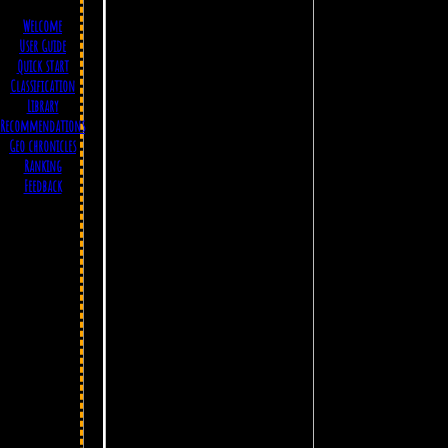
Welcome
User Guide
Quick start
Classification
Library
Recommendations
Geo chronicles
Ranking
Feedback