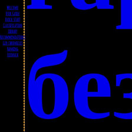
Welcome
User Guide
Quick start
Classification
Library
бе
Recommendations
Geo chronicles
Ranking
Feedback