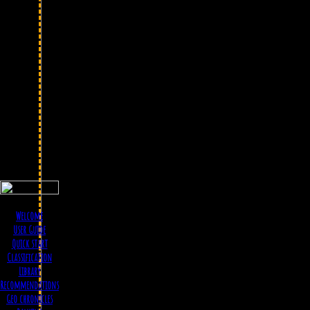
Когда: 1894
Где: France
Дело Дрейфуса — судебный проц
Welcome
User Guide
Quick start
Classification
Library
Recommendations
Geo chronicles