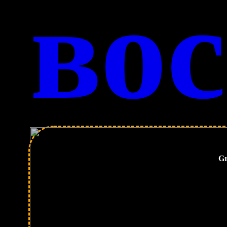
во
Gr