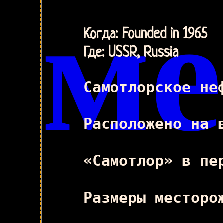
ме
Когда: Founded in 1965
Где: USSR, Russia
Самотлорское не
Расположено на 
«Самотлор» в пе
Размеры месторо