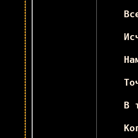
Л
Вс
Ис
На
То
Ка
В 
Ко