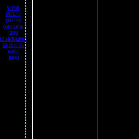
Welcome
User Guide
Quick start
Classification
Library
Recommendations
Geo chronicles
Ranking
Feedback