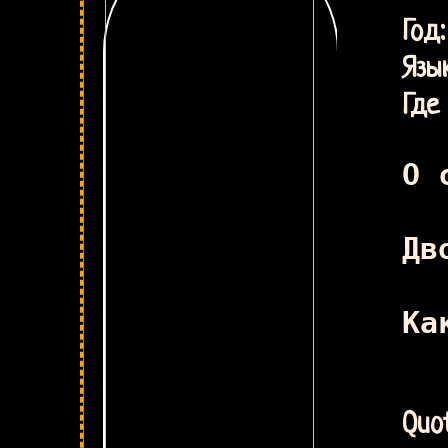
Ш
Г
Язык
Где 
О 
Дв
Ка
Quot