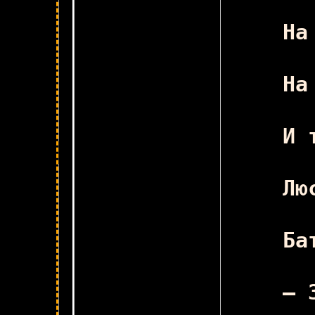
Ус
На
На
И 
Лю
Ск
Ба
— 