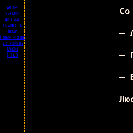
Welcome
Со
User Guide
Quick start
Classification
— 
Library
Recommendations
Geo chronicles
Ranking
— 
Feedback
— 
Лю