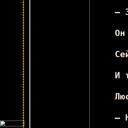
— 
Он
Се
И 
Лю
— 