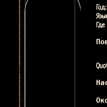
Эд
Г
Язык
Где 
По
Quot
На
Ок